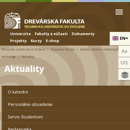
Skip to cookies
Skip to navigation
Skočiť na hlavný obsah
Univerzita
Fakulty a súčasti
Dokumenty
EN
Projekty
Kurzy
E-shop
Technická univerzita vo Zvolene
Drevárska fakulta
Katedra chémie a chemických
Aa
technológií
Aktuality
UIS
Aktuality
O katedre
Personálne obsadenie
Servis študentom
Pedagogika