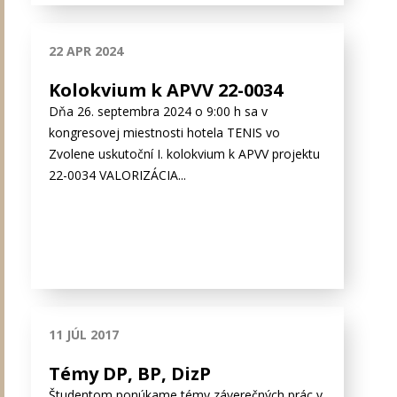
22 APR 2024
Kolokvium k APVV 22-0034
Dňa 26. septembra 2024 o 9:00 h sa v
kongresovej miestnosti hotela TENIS vo
Zvolene uskutoční I. kolokvium k APVV projektu
22-0034 VALORIZÁCIA...
11 JÚL 2017
Témy DP, BP, DizP
Študentom ponúkame témy záverečných prác v