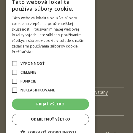
Táto webová lokalita
SLOVAK
používa súbory cookie.
ENGLISH
Táto webová lokalita používa súbory
cookie na zlepšenie používateľskej
skúsenosti. Používaním našej webovej
Ul. T. G. Masaryka 24
lokality vyjadrujete súhlas s používaním
všetkých súborov cookie v súlade s našimi
960 01 Zvolen
zásadami používania súborov cookie.
Slovenská republika
Prečítať viac
Tel.: +421-45-520 61 11
VÝKONNOSŤ
Fax: +421-45-533 00 27
CIELENIE
e-mail: info@tuzvo.sk
FUNKCIE
NEKLASIFIKOVANÉ
Univerzitný magazín
Medzinárodné vzťahy
Veda a výskum
Zamestnanci
PRIJAŤ VŠETKO
Kontakt
ODMIETNUŤ VŠETKO
ZOBRAZIŤ PODROBNOSTI