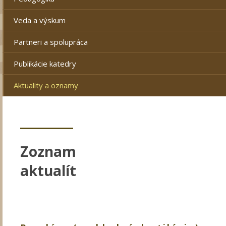
Veda a výskum
Partneri a spolupráca
Publikácie katedry
Aktuality a oznamy
Zoznam
aktualít