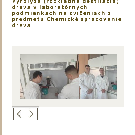
Pyrolýza (rozkladná destilácia)
dreva v laboratórnych
podmienkach na cvičeniach z
predmetu Chemické spracovanie
dreva