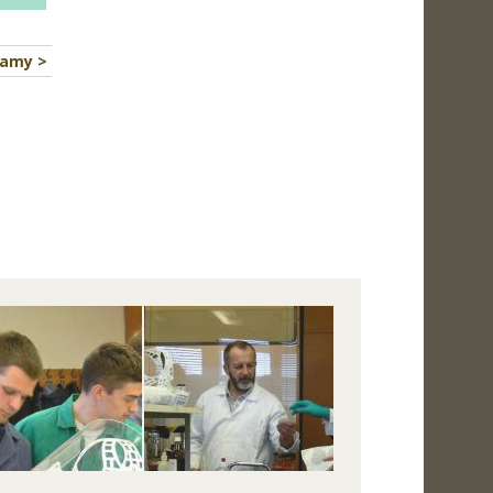
namy >