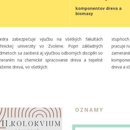
komponentov dreva a
biomasy
tedra zabezpečuje výučbu na všetkých fakultách
stupňoch 
hnickej univerzity vo Zvolene. Popri základných
pracuje n
dmetoch sa zaoberá aj výučbou odborných disciplín so
zamerané
meraním na chemické spracovanie dreva a tepelné
komponent
aženie dreva, vo všetkých
dreva a ic
OZNAMY