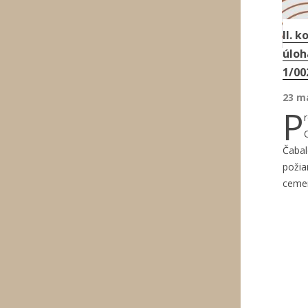
II. 
úloh
1/00
23 m
P
Čabal
požia
cemen