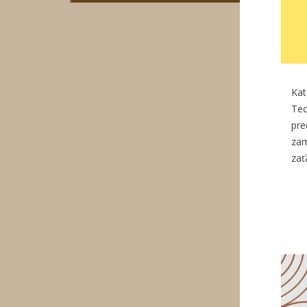
Ka
Tec
pre
za
zať