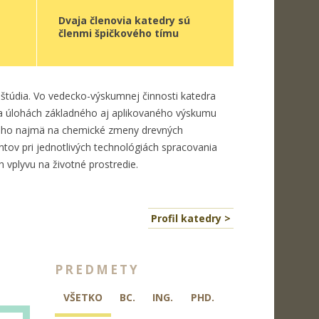
Dvaja členovia katedry sú
členmi špičkového tímu
štúdia. Vo vedecko-výskumnej činnosti katedra
a úlohách základného aj aplikovaného výskumu
ho najmä na chemické zmeny drevných
ov pri jednotlivých technológiách spracovania
h vplyvu na životné prostredie.
Profil katedry >
PREDMETY
VŠETKO
BC.
ING.
PHD.