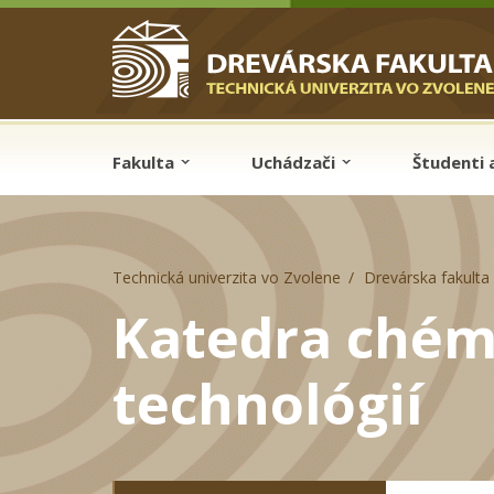
Skip to cookies
Skip to navigation
Skočiť na hlavný obsah
Fakulta
Uchádzači
Študenti 
Technická univerzita vo Zvolene
Drevárska fakulta
Katedra chém
technológií