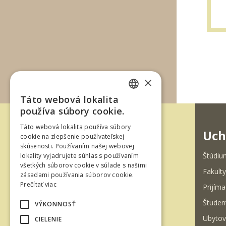
×
Táto webová lokalita
SLOVAK
používa súbory cookie.
ENGLISH
Táto webová lokalita používa súbory
Uch
cookie na zlepšenie používateľskej
skúsenosti. Používaním našej webovej
Štúdiu
lokality vyjadrujete súhlas s používaním
všetkých súborov cookie v súlade s našimi
Fakulty
zásadami používania súborov cookie.
Ul. T. G. Masaryka 24
Prečítať viac
Prijíma
960 01 Zvolen
Študen
VÝKONNOSŤ
Slovenská republika
Ubytov
CIELENIE
Tel.: +421-45-520 61 11