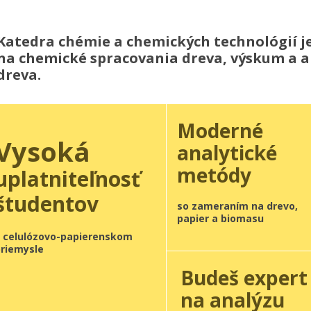
Katedra chémie a chemických technológií je
na chemické spracovania dreva, výskum a a
dreva.
Moderné
Vysoká
analytické
metódy
uplatniteľnosť
študentov
so zameraním na drevo,
papier a biomasu
v celulózovo-papierenskom
priemysle
Budeš expert
na analýzu