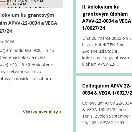
II. kolokvium ku
grantovým úlohám
kolokvium ku grantovým
APVV-22-0034 a VEGA
ám APVV-22-0034 a VEGA
1/0027/24
27/24
Dňa 26. marca 2026 o 9:0
ar 2026
h sa v Hoteli TENIS vo
rogram podujatia: 9:00 – 9:15
Zvolene uskutoční II.
Otvorenie kolokvia (Iveta
kolokvium ku grantovým
úlohám APVV-22-...
ová) 9:15 – 9:30 Hodnotenie
rnych vlastností drevo-
tových dosiek s obsahom...
Colloquium APVV 22-
0034 & VEGA 1/0027/
Colloquium APVV 22-0034
& VEGA 1/0027/24 hotel
Všetky aktuality >
Tenis, Zvolen September
26, 2024 APVV 22-0034:...