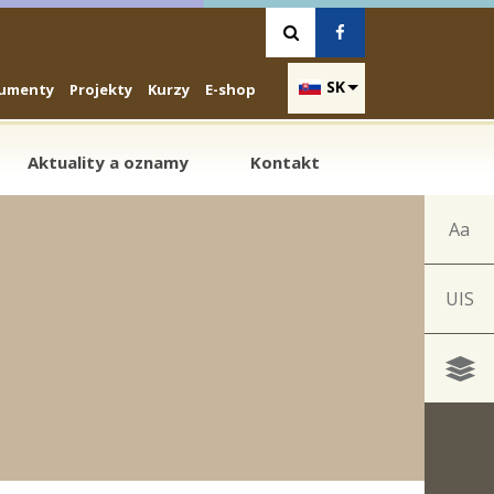
Vyhľadávanie
Facebook
SK
umenty
Projekty
Kurzy
E-shop
Aktuality a oznamy
Kontakt
Aa
UIS