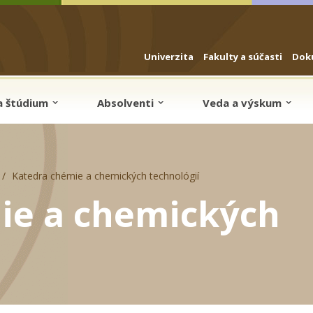
Univerzita
Fakulty a súčasti
Dok
a štúdium
Absolventi
Veda a výskum
Katedra chémie a chemických technológií
ie a chemických