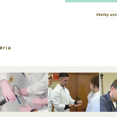
Všetky oz
éria