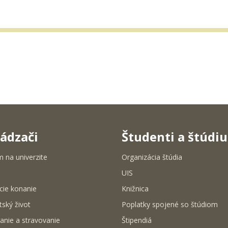
ádzači
Študenti a štúdi
m na univerzite
Organizácia štúdia
UIS
cie konanie
Knižnica
tský život
Poplatky spojené so štúdiom
anie a stravovanie
Štipendiá