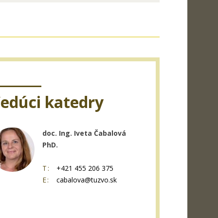
edúci katedry
doc. Ing. Iveta Čabalová
PhD.
T:
+421 455 206 375
E:
cabalova@tuzvo.sk