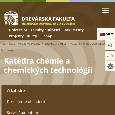
Skip to cookies
Skip to navigation
Skočiť na hlavný obsah
Univerzita
Fakulty a súčasti
Dokumenty
SK
Projekty
Kurzy
E-shop
Technická univerzita vo Zvolene
Drevárska fakulta
Katedra chémie a chemických
Aa
technológií
UIS
Katedra chémie a
chemických technológií
O katedre
Personálne obsadenie
Servis študentom