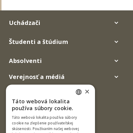
Uchádzači
Študenti a štúdium
Absolventi
Verejnosť a médiá
×
Táto webová lokalita
SLOVAK
používa súbory cookie.
ENGLISH
Táto webová lokalita používa súbory
cookie na zlepšenie používateľskej
skúsenosti. Používaním našej webovej
Ul. T. G. Masaryka 24