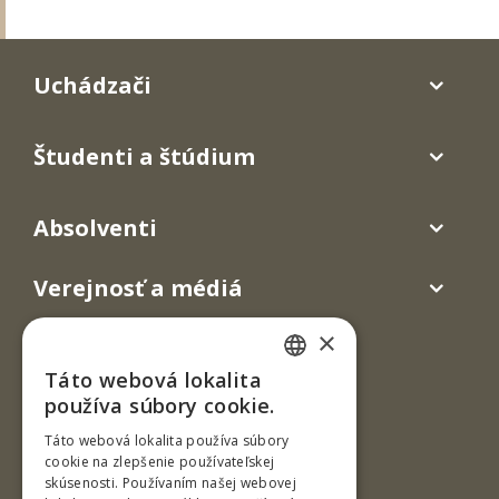
Uchádzači
Študenti a štúdium
Absolventi
Verejnosť a médiá
×
Táto webová lokalita
SLOVAK
používa súbory cookie.
ENGLISH
Táto webová lokalita používa súbory
cookie na zlepšenie používateľskej
skúsenosti. Používaním našej webovej
Ul. T. G. Masaryka 24