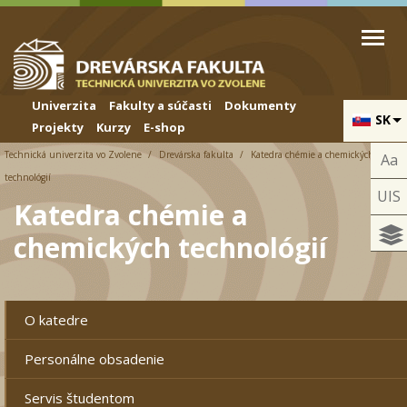
Skip to cookies
Skip to navigation
Skočiť na hlavný obsah
Univerzita
Fakulty a súčasti
Dokumenty
SK
Projekty
Kurzy
E-shop
Technická univerzita vo Zvolene
Drevárska fakulta
Katedra chémie a chemických
Aa
technológií
UIS
Katedra chémie a
chemických technológií
O katedre
Personálne obsadenie
Servis študentom