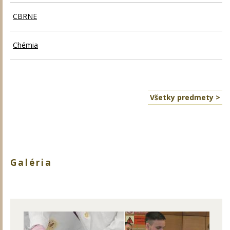
CBRNE
Chémia
Všetky predmety >
Galéria